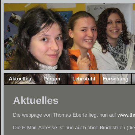
Aktuelles
Person
Lehrstuhl
Forschung
Aktuelles
Die webpage von Thomas Eberle liegt nun auf
www.th
Die E-Mail-Adresse ist nun auch ohne Bindestrich (die 